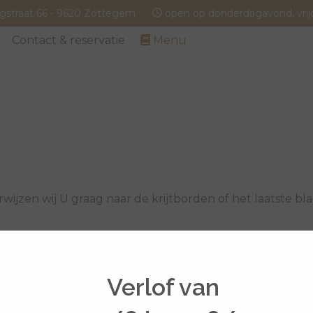
straat 66 - 9620 Zottegem
open op donderdagavond, vrij
Contact & reservatie
Menu
wijzen wij U graag naar de krijtborden of het laatste bl
Verlof van