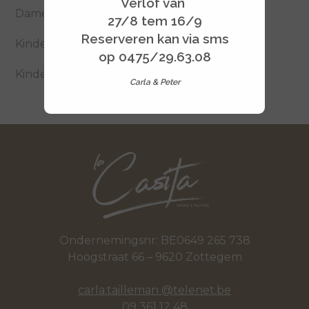
Verlof van
Dame Blanche
27/8 tem 16/9
Reserveren kan via sms
Kinderijsje
op 0475/29.63.08
Kinderijsje met warme chocoladesaus
Carla & Peter
Ondernemingsnr: BE0649 265 738
Hoogstraat 66 – 9620 Zottegem
carla.tailleman @telenet.be
09 361 12 48