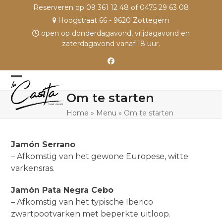
Skip
Reserveren op 09 361 12 48 of 0475 29 63 08
to
Hoogstraat 66 - 9620 Zottegem
content
open op donderdagavond, vrijdagavond en
zaterdagavond vanaf 18 uur.
Facebook
Open
Close
Om te starten
mobile
mobile
Home
»
Menu
»
Om te starten
menu
menu
Jamón Serrano
– Afkomstig van het gewone Europese, witte
varkensras.
Jamón Pata Negra Cebo
– Afkomstig van het typische Iberico
zwartpootvarken met beperkte uitloop.